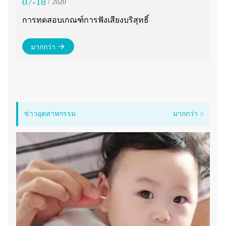
07-18
01
/ 2020
การทดสอบเกณฑ์การฟังเสียงบริสุทธิ์
แอ
มากกว่า
ให้
ข่าวอุตสาหกรรม
มากกว่า >